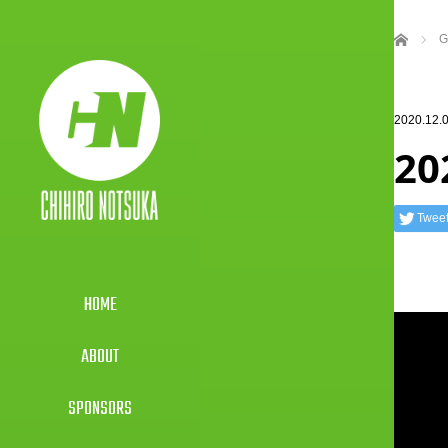
ホーム
G
2020.12.
20
Twee
HOME
ABOUT
SPONSORS