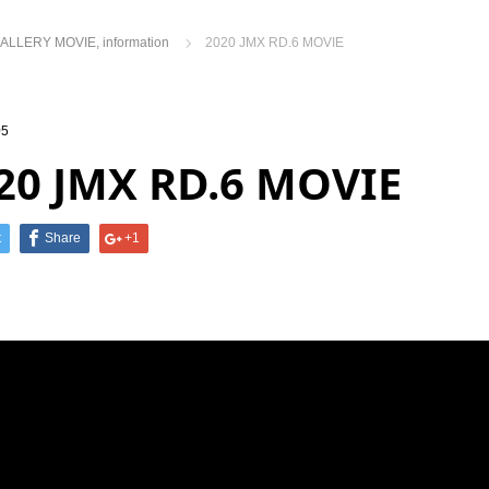
ALLERY MOVIE
,
information
2020 JMX RD.6 MOVIE
05
20 JMX RD.6 MOVIE
t
Share
+1