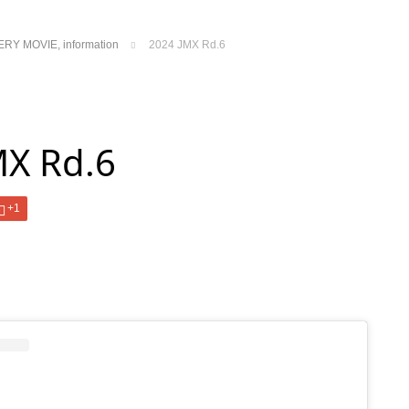
ERY MOVIE
,
information
2024 JMX Rd.6
MX Rd.6
+1