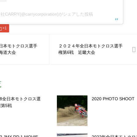
CARRY(@carrycorporation)がシェアした投稿
+1
日本モトクロス選手
２０２４年全日本モトクロス選手
海道大会
権第6戦 近畿大会
覧
18全日本モトクロス選
2020 PHOTO SHOOT
権第5戦
2 JMX RD.1 MOVIE
2022年全日本モトクロ