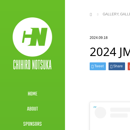
ホーム
GALLERY
,
GALL
2024.09.18
2024 J
Tweet
Share
HOME
ABOUT
SPONSORS