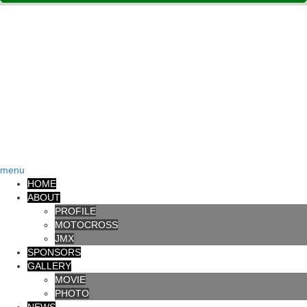
menu
HOME
ABOUT
PROFILE
MOTOCROSS
JMX
SPONSORS
GALLERY
MOVIE
PHOTO